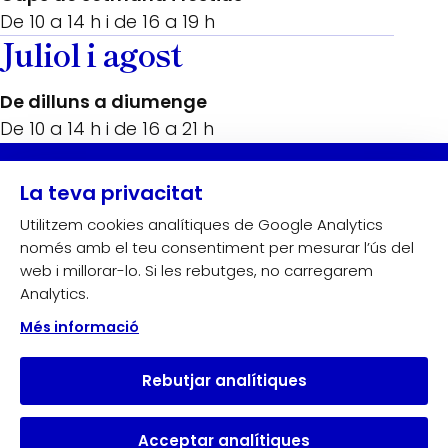
De 10 a 14 h i de 16 a 19 h
Juliol i agost
De dilluns a diumenge
De 10 a 14 h i de 16 a 21 h
Amb el suport de:
La teva privacitat
Utilitzem cookies analítiques de Google Analytics
només amb el teu consentiment per mesurar l’ús del
web i millorar-lo. Si les rebutges, no carregarem
Analytics.
Més informació
Rebutjar analítiques
Acceptar analítiques