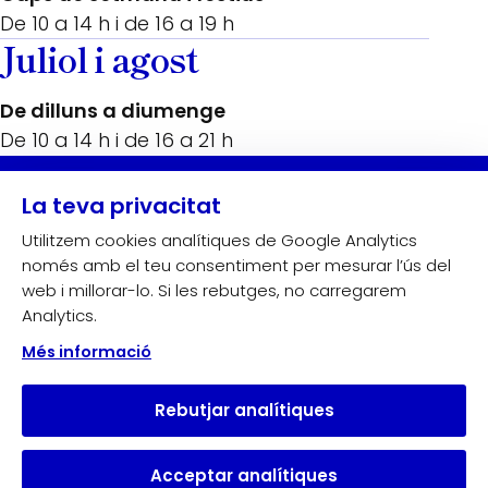
De 10 a 14 h i de 16 a 19 h
Juliol i agost
De dilluns a diumenge
De 10 a 14 h i de 16 a 21 h
Amb el suport de:
La teva privacitat
Utilitzem cookies analítiques de Google Analytics
només amb el teu consentiment per mesurar l’ús del
web i millorar-lo. Si les rebutges, no carregarem
Analytics.
Més informació
Rebutjar analítiques
Acceptar analítiques