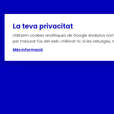
La teva privacitat
Utilitzem cookies analítiques de Google Analytics n
per mesurar l’ús del web i millorar-lo. Si les rebutges,
Més informació
Horaris
Adquiriu els
tiquets en línia
per avançat o en el mateix M
D’octubre a abril