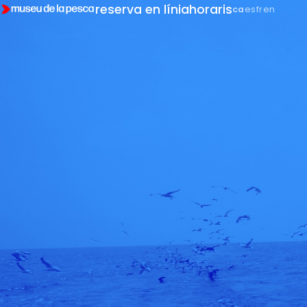
reserva en línia
horaris
ca
es
fr
en