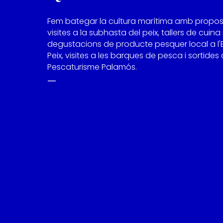
Fem bategar la cultura marítima amb propo
visites a la subhasta del peix, tallers de cuina 
degustacions de producte pesquer local a l'
Peix, visites a les barques de pesca i sortides
Pescaturisme Palamós.
—