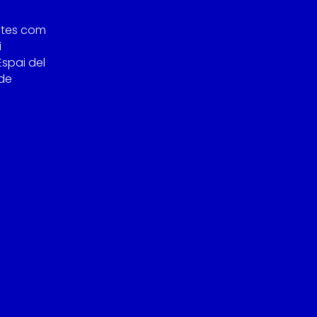
stes com
i
Espai del
 de