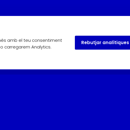
omés amb el teu consentiment
Rebutjar analítiques
 no carregarem Analytics.
useu.
Maig, juny i setembre