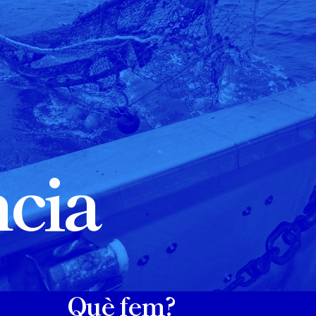
ncia
Què fem?