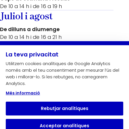
De 10 a 14 h i de 16 a 19 h
Juliol i agost
De dilluns a diumenge
De 10 a 14 h i de 16 a 21 h
Amb el suport de:
La teva privacitat
Utilitzem cookies analítiques de Google Analytics
només amb el teu consentiment per mesurar l’ús del
web i millorar-lo. Si les rebutges, no carregarem
Analytics.
Més informació
Rebutjar analítiques
Acceptar analítiques