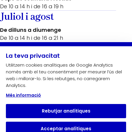
De 10 a 14 h i de 16 a 19 h
Juliol i agost
De dilluns a diumenge
De 10 a 14 h i de 16 a 21 h
Amb el suport de:
La teva privacitat
Utilitzem cookies analítiques de Google Analytics
només amb el teu consentiment per mesurar l’ús del
web i millorar-lo. Si les rebutges, no carregarem
Analytics.
Més informació
Rebutjar analítiques
Acceptar analítiques