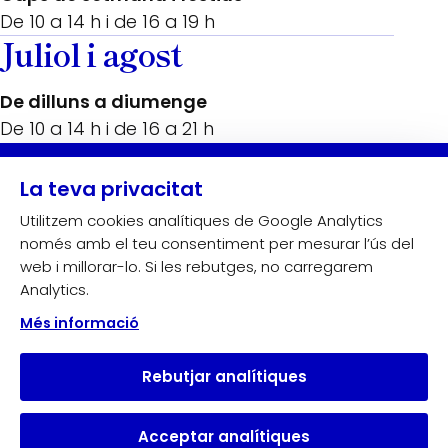
De 10 a 14 h i de 16 a 19 h
Juliol i agost
De dilluns a diumenge
De 10 a 14 h i de 16 a 21 h
Amb el suport de:
La teva privacitat
Utilitzem cookies analítiques de Google Analytics
només amb el teu consentiment per mesurar l’ús del
web i millorar-lo. Si les rebutges, no carregarem
Analytics.
Més informació
Rebutjar analítiques
Acceptar analítiques