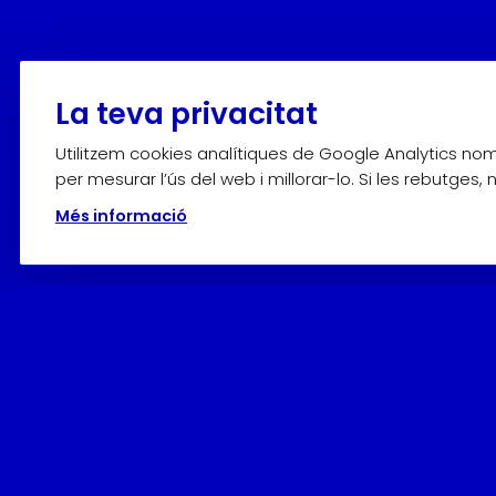
La teva privacitat
Utilitzem cookies analítiques de Google Analytics n
per mesurar l’ús del web i millorar-lo. Si les rebutges,
Més informació
Horaris
Adquiriu els
tiquets en línia
per avançat o en el mateix M
D’octubre a abril