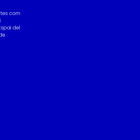
stes com
i
Espai del
 de