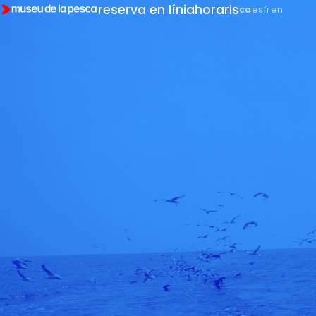
reserva en línia
horaris
ca
es
fr
en