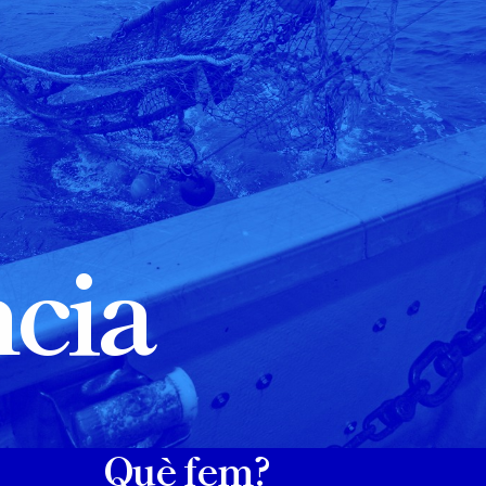
ncia
Què fem?