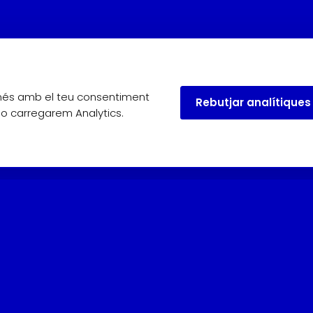
omés amb el teu consentiment
Rebutjar analítiques
 no carregarem Analytics.
useu.
Maig, juny i setembre