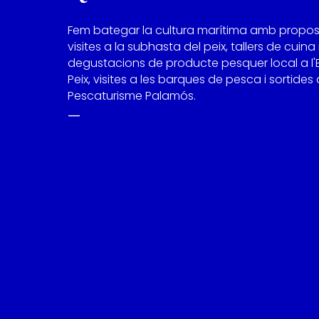
Fem bategar la cultura marítima amb propo
visites a la subhasta del peix, tallers de cuina 
degustacions de producte pesquer local a l'
Peix, visites a les barques de pesca i sortides
Pescaturisme Palamós.
—