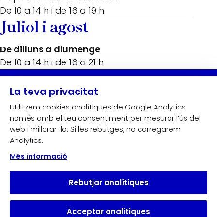
De 10 a 14 h i de 16 a 19 h
Juliol i agost
De dilluns a diumenge
De 10 a 14 h i de 16 a 21 h
Amb el suport de:
La teva privacitat
Utilitzem cookies analítiques de Google Analytics
només amb el teu consentiment per mesurar l’ús del
web i millorar-lo. Si les rebutges, no carregarem
Analytics.
Més informació
Rebutjar analítiques
Acceptar analítiques