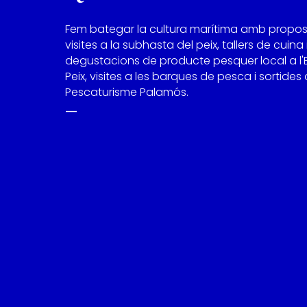
Fem bategar la cultura marítima amb propo
visites a la subhasta del peix, tallers de cuina 
degustacions de producte pesquer local a l'
Peix, visites a les barques de pesca i sortides
Pescaturisme Palamós.
—