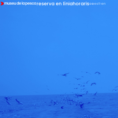
reserva en línia
horaris
ca
es
fr
en