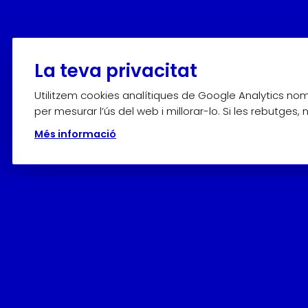
La teva privacitat
Utilitzem cookies analítiques de Google Analytics n
per mesurar l’ús del web i millorar-lo. Si les rebutges,
Més informació
Horaris
Adquiriu els
tiquets en línia
per avançat o en el mateix M
D’octubre a abril