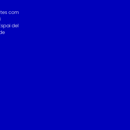
stes com
i
Espai del
 de