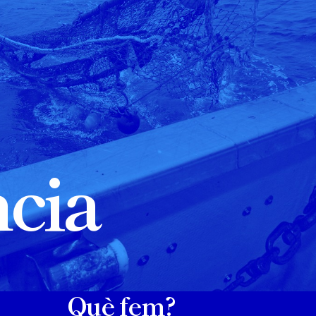
ncia
Què fem?