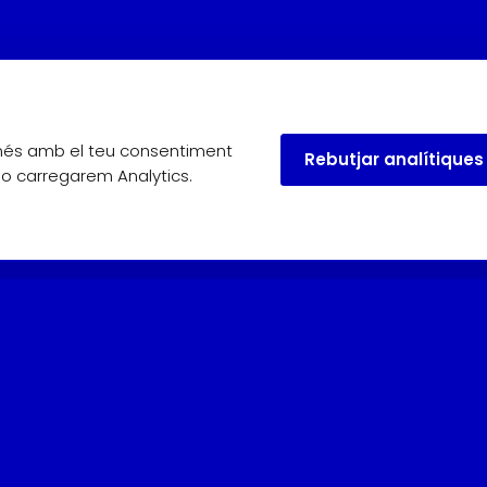
omés amb el teu consentiment
Rebutjar analítiques
 no carregarem Analytics.
useu.
Maig, juny i setembre