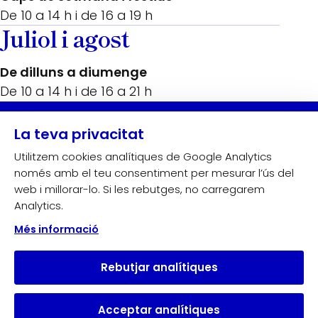
De 10 a 14 h i de 16 a 19 h
Juliol i agost
De dilluns a diumenge
De 10 a 14 h i de 16 a 21 h
Amb el suport de:
La teva privacitat
Utilitzem cookies analítiques de Google Analytics
només amb el teu consentiment per mesurar l’ús del
web i millorar-lo. Si les rebutges, no carregarem
Analytics.
Més informació
Rebutjar analítiques
Acceptar analítiques