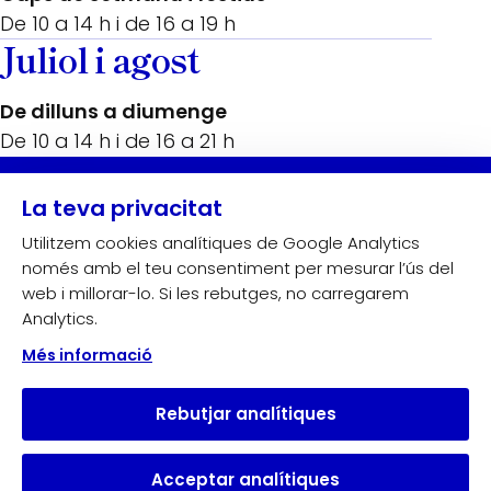
De 10 a 14 h i de 16 a 19 h
Juliol i agost
De dilluns a diumenge
De 10 a 14 h i de 16 a 21 h
Amb el suport de:
La teva privacitat
Utilitzem cookies analítiques de Google Analytics
només amb el teu consentiment per mesurar l’ús del
web i millorar-lo. Si les rebutges, no carregarem
Analytics.
Més informació
Rebutjar analítiques
Acceptar analítiques