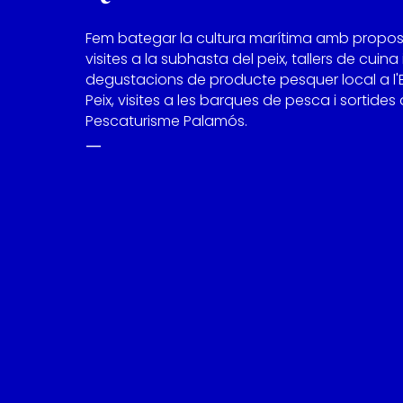
Fem bategar la cultura marítima amb propo
visites a la subhasta del peix, tallers de cuina 
degustacions de producte pesquer local a l'
Peix, visites a les barques de pesca i sortides
Pescaturisme Palamós.
—