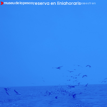
reserva en línia
horaris
ca
es
fr
en