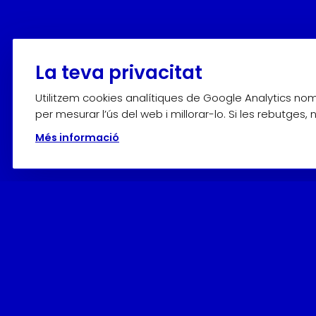
La teva privacitat
Utilitzem cookies analítiques de Google Analytics n
per mesurar l’ús del web i millorar-lo. Si les rebutges,
Més informació
Horaris
Adquiriu els
tiquets en línia
per avançat o en el mateix M
D’octubre a abril