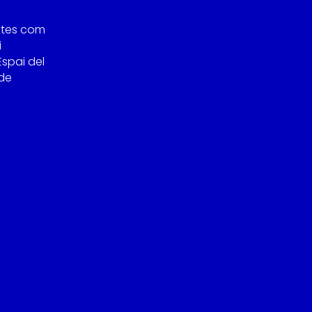
stes com
i
Espai del
 de