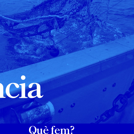
ncia
Què fem?