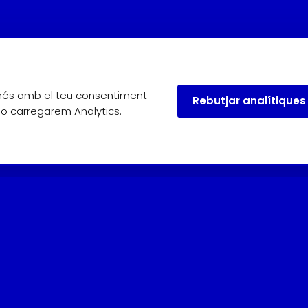
omés amb el teu consentiment
Rebutjar analítiques
 no carregarem Analytics.
useu.
Maig, juny i setembre