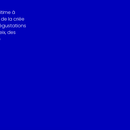
itime à
 de la criée
dégustations
eix, des
e