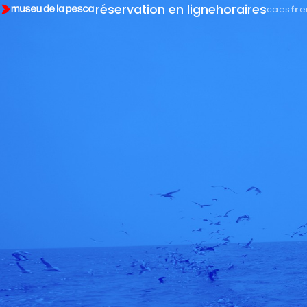
réservation en ligne
horaires
ca
es
fr
e