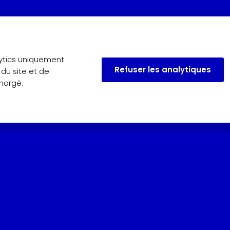
lytics uniquement
Refuser les analytiques
 du site et de
chargé.
u Musée.
Mai, juin et septembre