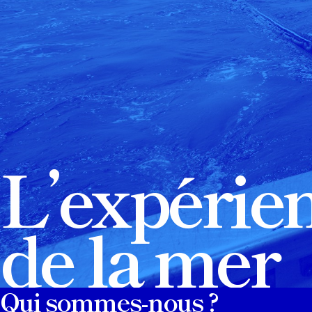
L’expérie
de la mer
Qui sommes-nous ?