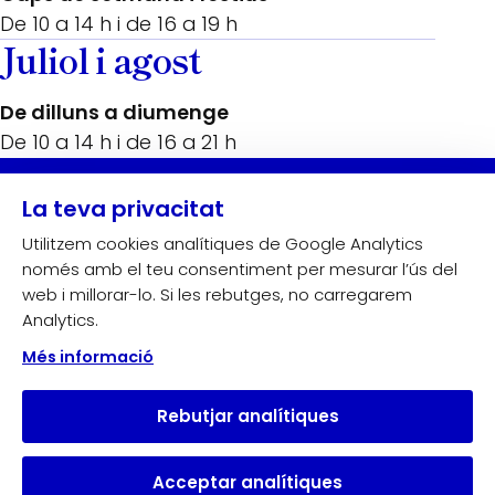
De 10 a 14 h i de 16 a 19 h
Juliol i agost
De dilluns a diumenge
De 10 a 14 h i de 16 a 21 h
Amb el suport de:
La teva privacitat
Utilitzem cookies analítiques de Google Analytics
només amb el teu consentiment per mesurar l’ús del
web i millorar-lo. Si les rebutges, no carregarem
Analytics.
Més informació
Rebutjar analítiques
Acceptar analítiques