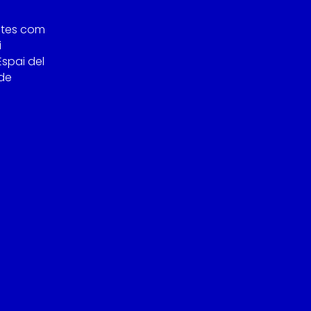
stes com
i
Espai del
 de