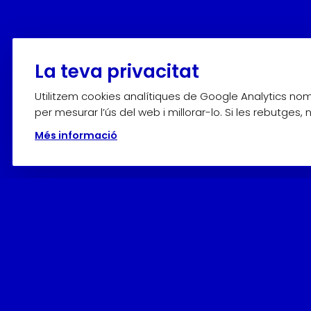
La teva privacitat
Utilitzem cookies analítiques de Google Analytics n
per mesurar l’ús del web i millorar-lo. Si les rebutges,
Més informació
Horaris
Adquiriu els
tiquets en línia
per avançat o en el mateix M
D’octubre a abril