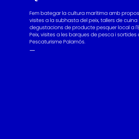
Fem bategar la cultura marítima amb propo
visites a la subhasta del peix, tallers de cuina 
degustacions de producte pesquer local a l'
Peix, visites a les barques de pesca i sortides
Pescaturisme Palamós.
—