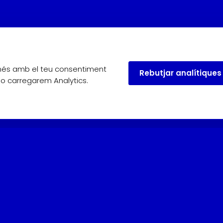
omés amb el teu consentiment
Rebutjar analítiques
 no carregarem Analytics.
useu.
Maig, juny i setembre