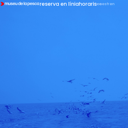
reserva en línia
horaris
ca
es
fr
en