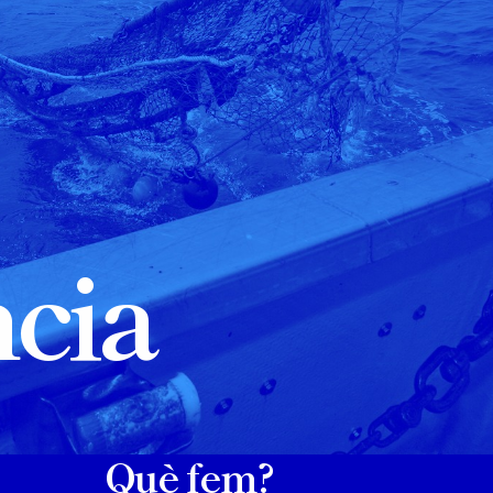
ncia
Què fem?