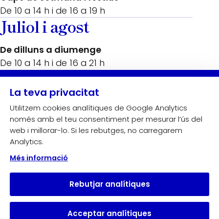
De 10 a 14 h i de 16 a 19 h
Juliol i agost
De dilluns a diumenge
De 10 a 14 h i de 16 a 21 h
Amb el suport de:
La teva privacitat
Utilitzem cookies analítiques de Google Analytics
només amb el teu consentiment per mesurar l’ús del
web i millorar-lo. Si les rebutges, no carregarem
Analytics.
Més informació
Rebutjar analítiques
Acceptar analítiques