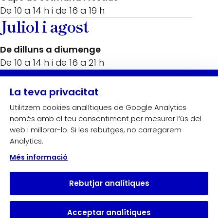
De 10 a 14 h i de 16 a 19 h
Juliol i agost
De dilluns a diumenge
De 10 a 14 h i de 16 a 21 h
Amb el suport de:
La teva privacitat
Utilitzem cookies analítiques de Google Analytics
només amb el teu consentiment per mesurar l’ús del
web i millorar-lo. Si les rebutges, no carregarem
Analytics.
Més informació
Rebutjar analítiques
Acceptar analítiques